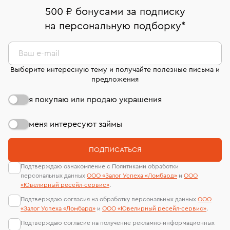
дней на возврат. Детальные условия возврата
Москва, ул. Грузинский Вал, д. 28/45
Оплата наличными или картой
номер (УИН)
500 ₽ бонусами за подписку
комиссионных украшений и часов смотрите на
На особо ценные изделия получены
на персональную подборку
*
Срок бронирования украшения при самовывозе из
странице
«Возврат украшений»
.
Система быстрых платежей (по QR-коду)
сертификаты МГУ и других геммологических
филиала - 1 день, не считая день бронирования.
лабораторий
В кредит от Т-Банка (до 50 000 руб., на 3–6 мес.)
Ваш e-mail
Выберите интересную тему и получайте полезные письма и
предложения
я покупаю или продаю украшения
меня интересуют займы
ПОДПИСАТЬСЯ
Подтверждаю ознакомление с Политиками обработки
персональных данных
ООО «Залог Успеха «Ломбард»
и
ООО
«Ювелирный ресейл-сервиc»
.
Подтверждаю согласия на обработку персональных данных
ООО
«Залог Успеха «Ломбард»
и
ООО «Ювелирный ресейл-сервиc»
.
Подтверждаю согласие на получение рекламно-информационных