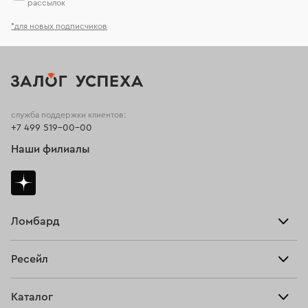
рассылок
*для новых подписчиков
служба поддержки клиентов:
+7 499 519-00-00
Наши филиалы
Ломбард
Взять займ
Ресейл
Прайс-лист
Главная
Каталог
Тарифы