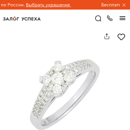
о России.
Выбрать украшение
Бесплатная до