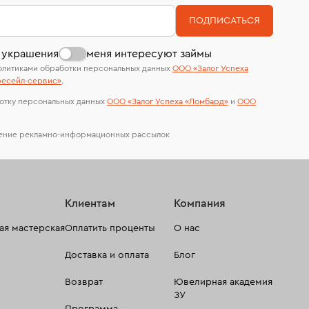
номер (УИН)
На особо ценные изделия получены
В кредит от Т-Банка (до 50 000 руб., на 3–6
ПОДПИСАТЬСЯ
сертификаты МГУ и других геммологических
мес.)
лабораторий
 украшения
меня интересуют займы
олитиками обработки персональных данных
ООО «Залог Успеха
есейл-сервиc»
.
отку персональных данных
ООО «Залог Успеха «Ломбард»
и
ООО
чение рекламно-информационных рассылок
Клиентам
Компания
я мастерская
Оплатить проценты
О нас
Доставка и оплата
Блог
Возврат
Ювелирная академия
ЗУ