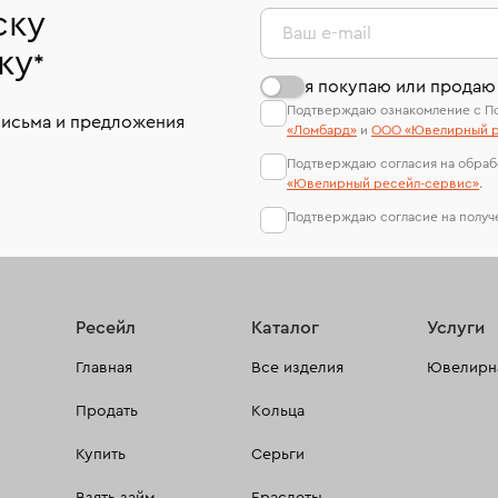
ску
Ваш e-mail
ку
*
я покупаю или продаю
Подтверждаю ознакомление с П
письма и предложения
«Ломбард»
и
ООО «Ювелирный р
Подтверждаю согласия на обраб
«Ювелирный ресейл-сервиc»
.
Подтверждаю согласие на полу
Ресейл
Каталог
Услуги
Главная
Все изделия
Ювелирна
Продать
Кольца
Купить
Серьги