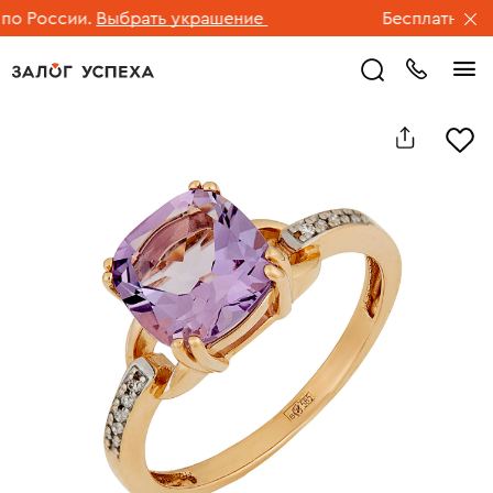
 России.
Выбрать украшение
Бесплатная дос