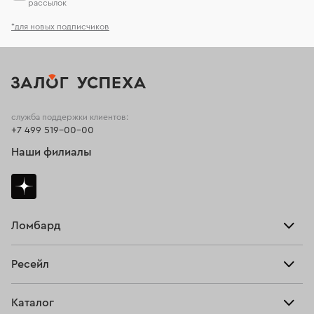
рассылок
*для новых подписчиков
служба поддержки клиентов:
+7 499 519-00-00
Наши филиалы
Ломбард
Взять займ
Ресейл
Прайс-лист
Главная
Каталог
Тарифы