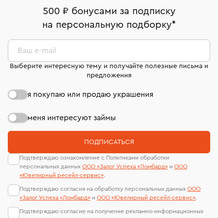
В кредит от Т-Банка (до 50 000 руб., на 3–6 мес.)
Срок бронирования украшения при самовывозе из
дней на возврат. Детальные условия возврата
номер (УИН)
500 ₽ бонусами за подписку
филиала - 1 день, не считая день бронирования.
комиссионных украшений и часов смотрите на
На особо ценные изделия получены
на персональную подборку
*
странице
«Возврат украшений»
.
сертификаты МГУ и других геммологических
лабораторий
Ваш e-mail
Выберите интересную тему и получайте полезные письма и
предложения
я покупаю или продаю украшения
меня интересуют займы
ПОДПИСАТЬСЯ
Подтверждаю ознакомление с Политиками обработки
персональных данных
ООО «Залог Успеха «Ломбард»
и
ООО
«Ювелирный ресейл-сервиc»
.
Подтверждаю согласия на обработку персональных данных
ООО
«Залог Успеха «Ломбард»
и
ООО «Ювелирный ресейл-сервиc»
.
Подтверждаю согласие на получение рекламно-информационных