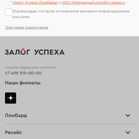
«Залог Успеха «Ломбард»
и
ООО «Ювелирный ресейл-сервиc»
.
Подтверждаю согласие на получение рекламно-информационных
рассылок
*для новых подписчиков
служба поддержки клиентов:
+7 499 519-00-00
Наши филиалы
Ломбард
Взять займ
Ресейл
Прайс-лист