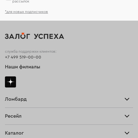
рассылок
*для новых подписчиков
служба поддержки клиентов:
+7 499 519-00-00
Наши филиалы
Ломбард
Взять займ
Ресейл
Прайс-лист
Главная
Каталог
Тарифы