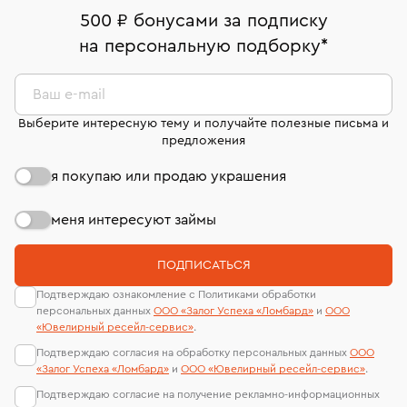
дней на возврат. Детальные условия возврата
Москва, ул. Грузинский Вал, д. 28/45
Оплата наличными или картой
номер (УИН)
500 ₽ бонусами за подписку
комиссионных украшений и часов смотрите на
На особо ценные изделия получены
на персональную подборку
*
Срок бронирования украшения при самовывозе из
странице
«Возврат украшений»
.
Система быстрых платежей (по QR-коду)
сертификаты МГУ и других геммологических
филиала - 1 день, не считая день бронирования.
лабораторий
В кредит от Т-Банка (до 50 000 руб., на 3–6 мес.)
Ваш e-mail
Выберите интересную тему и получайте полезные письма и
предложения
я покупаю или продаю украшения
меня интересуют займы
ПОДПИСАТЬСЯ
Подтверждаю ознакомление с Политиками обработки
персональных данных
ООО «Залог Успеха «Ломбард»
и
ООО
«Ювелирный ресейл-сервиc»
.
Подтверждаю согласия на обработку персональных данных
ООО
«Залог Успеха «Ломбард»
и
ООО «Ювелирный ресейл-сервиc»
.
Подтверждаю согласие на получение рекламно-информационных