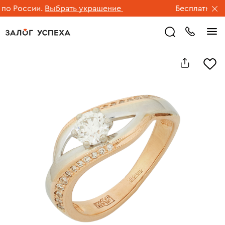
 России.
Выбрать украшение
Бесплатная дос