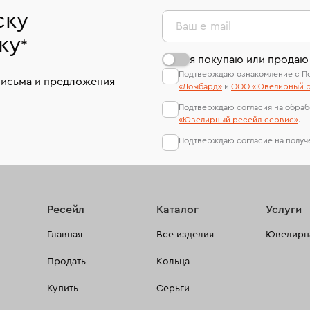
ску
Ваш e-mail
ку
*
я покупаю или продаю
Подтверждаю ознакомление с П
письма и предложения
«Ломбард»
и
ООО «Ювелирный р
Подтверждаю согласия на обраб
«Ювелирный ресейл-сервиc»
.
Подтверждаю согласие на полу
Ресейл
Каталог
Услуги
Главная
Все изделия
Ювелирна
Продать
Кольца
Купить
Серьги