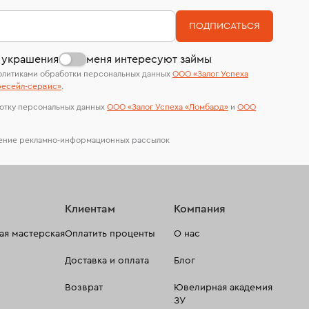
номер (УИН)
На особо ценные изделия получены
ПОДПИСАТЬСЯ
сертификаты МГУ и других геммологических
лабораторий
 украшения
меня интересуют займы
олитиками обработки персональных данных
ООО «Залог Успеха
есейл-сервиc»
.
отку персональных данных
ООО «Залог Успеха «Ломбард»
и
ООО
чение рекламно-информационных рассылок
Клиентам
Компания
я мастерская
Оплатить проценты
О нас
Доставка и оплата
Блог
Возврат
Ювелирная академия
ЗУ