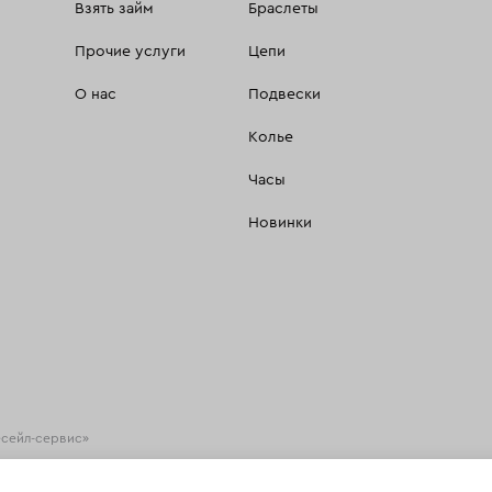
Взять займ
Браслеты
Прочие услуги
Цепи
О нас
Подвески
Колье
Часы
Новинки
есейл-сервис»
хнологии
(информационные технологии предоставления информации на основе