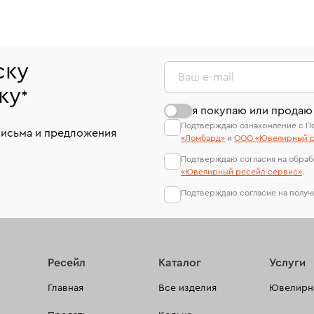
ску
Ваш e-mail
ку
*
я покупаю или продаю
Подтверждаю ознакомление с П
письма и предложения
«Ломбард»
и
ООО «Ювелирный р
Подтверждаю согласия на обраб
«Ювелирный ресейл-сервиc»
.
Подтверждаю согласие на полу
Ресейл
Каталог
Услуги
Главная
Все изделия
Ювелирна