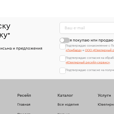
ску
Ваш e-mail
ку
*
я покупаю или продаю
Подтверждаю ознакомление с П
письма и предложения
«Ломбард»
и
ООО «Ювелирный р
Подтверждаю согласия на обраб
«Ювелирный ресейл-сервиc»
.
Подтверждаю согласие на полу
Ресейл
Каталог
Услуги
Главная
Все изделия
Ювелирна