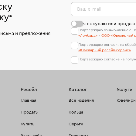
ску
Ваш e-mail
ку
*
я покупаю или продаю
Подтверждаю ознакомление с П
письма и предложения
«Ломбард»
и
ООО «Ювелирный р
Подтверждаю согласия на обраб
«Ювелирный ресейл-сервиc»
.
Подтверждаю согласие на полу
Ресейл
Каталог
Услуги
Главная
Все изделия
Ювелирна
Продать
Кольца
Купить
Серьги