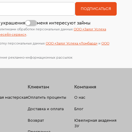
номер (УИН)
На особо ценные изделия получены
ПОДПИСАТЬСЯ
сертификаты МГУ и других геммологических
лабораторий
 украшения
меня интересуют займы
олитиками обработки персональных данных
ООО «Залог Успеха
есейл-сервиc»
.
отку персональных данных
ООО «Залог Успеха «Ломбард»
и
ООО
чение рекламно-информационных рассылок
Клиентам
Компания
я мастерская
Оплатить проценты
О нас
Доставка и оплата
Блог
Возврат
Ювелирная академия
ЗУ