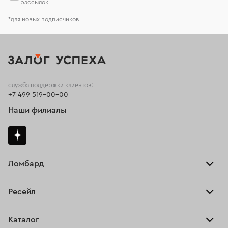
рассылок
*для новых подписчиков
служба поддержки клиентов:
+7 499 519-00-00
Наши филиалы
Ломбард
Взять займ
Ресейл
Прайс-лист
Главная
Каталог
Тарифы