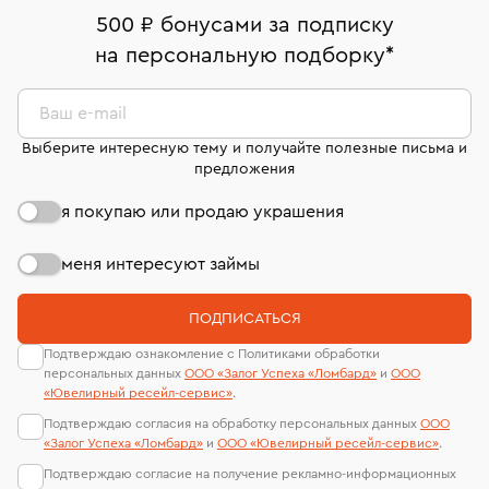
дней на возврат. Детальные условия возврата
Москва, ул. Грузинский Вал, д. 28/45
Оплата наличными или картой
номер (УИН)
500 ₽ бонусами за подписку
комиссионных украшений и часов смотрите на
На особо ценные изделия получены
на персональную подборку
*
Срок бронирования украшения при самовывозе из
странице
«Возврат украшений»
.
Система быстрых платежей (по QR-коду)
сертификаты МГУ и других геммологических
филиала - 1 день, не считая день бронирования.
лабораторий
В кредит от Т-Банка (до 50 000 руб., на 3–6 мес.)
Ваш e-mail
Выберите интересную тему и получайте полезные письма и
предложения
я покупаю или продаю украшения
меня интересуют займы
ПОДПИСАТЬСЯ
Подтверждаю ознакомление с Политиками обработки
персональных данных
ООО «Залог Успеха «Ломбард»
и
ООО
«Ювелирный ресейл-сервиc»
.
Подтверждаю согласия на обработку персональных данных
ООО
«Залог Успеха «Ломбард»
и
ООО «Ювелирный ресейл-сервиc»
.
Подтверждаю согласие на получение рекламно-информационных