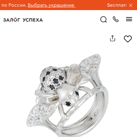
о России.
Выбрать украшение
Бесплатная дос