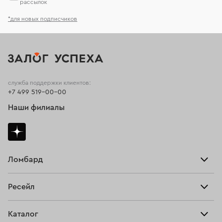
рассылок
*для новых подписчиков
служба поддержки клиентов:
+7 499 519-00-00
Наши филиалы
Ломбард
Взять займ
Ресейл
Прайс-лист
Главная
Каталог
Тарифы