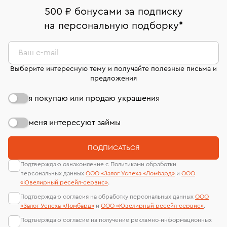
дней на возврат. Детальные условия возврата
Москва, ул. Грузинский Вал, д. 28/45
Оплата наличными или картой
номер (УИН)
500 ₽ бонусами за подписку
комиссионных украшений и часов смотрите на
На особо ценные изделия получены
на персональную подборку
*
Срок бронирования украшения при самовывозе из
странице
«Возврат украшений»
.
Система быстрых платежей (по QR-коду)
сертификаты МГУ и других геммологических
филиала - 1 день, не считая день бронирования.
лабораторий
В кредит от Т-Банка (до 50 000 руб., на 3–6 мес.)
Ваш e-mail
Выберите интересную тему и получайте полезные письма и
предложения
я покупаю или продаю украшения
меня интересуют займы
ПОДПИСАТЬСЯ
Подтверждаю ознакомление с Политиками обработки
персональных данных
ООО «Залог Успеха «Ломбард»
и
ООО
«Ювелирный ресейл-сервиc»
.
Подтверждаю согласия на обработку персональных данных
ООО
«Залог Успеха «Ломбард»
и
ООО «Ювелирный ресейл-сервиc»
.
Подтверждаю согласие на получение рекламно-информационных