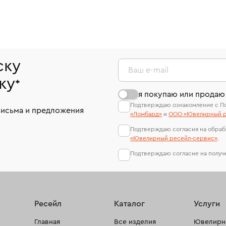
ску
Ваш e-mail
ку
*
я покупаю или продаю
Подтверждаю ознакомление с П
письма и предложения
«Ломбард»
и
ООО «Ювелирный р
Подтверждаю согласия на обраб
«Ювелирный ресейл-сервиc»
.
Подтверждаю согласие на полу
Ресейл
Каталог
Услуги
Главная
Все изделия
Ювелирна