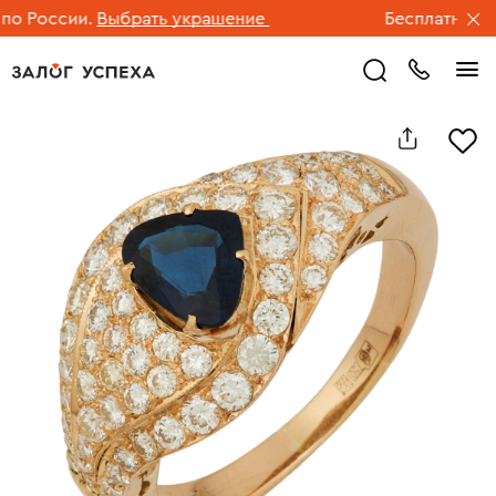
 России.
Выбрать украшение
Бесплатная дос