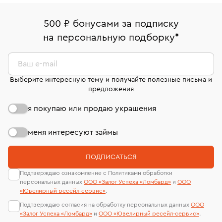
право передумать, если изделие вам не подошло. 7
Белорусская (50м. от метро)
палаты РФ и уникальный идентификационный
дней на возврат. Детальные условия возврата
Москва, ул. Грузинский Вал, д. 28/45
Оплата наличными или картой
номер (УИН)
500 ₽ бонусами за подписку
комиссионных украшений и часов смотрите на
На особо ценные изделия получены
на персональную подборку
*
Срок бронирования украшения при самовывозе из
странице
«Возврат украшений»
.
Система быстрых платежей (по QR-коду)
сертификаты МГУ и других геммологических
филиала - 1 день, не считая день бронирования.
лабораторий
В кредит от Т-Банка (до 50 000 руб., на 3–6 мес.)
Ваш e-mail
Выберите интересную тему и получайте полезные письма и
предложения
я покупаю или продаю украшения
меня интересуют займы
ПОДПИСАТЬСЯ
Подтверждаю ознакомление с Политиками обработки
персональных данных
ООО «Залог Успеха «Ломбард»
и
ООО
«Ювелирный ресейл-сервиc»
.
Подтверждаю согласия на обработку персональных данных
ООО
«Залог Успеха «Ломбард»
и
ООО «Ювелирный ресейл-сервиc»
.