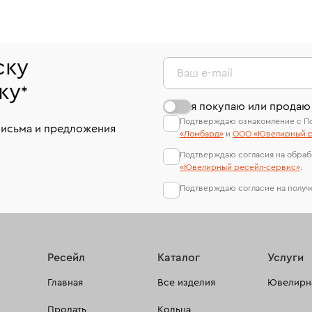
ску
Ваш e-mail
ку
*
я покупаю или продаю
Подтверждаю ознакомление с П
письма и предложения
«Ломбард»
и
ООО «Ювелирный р
Подтверждаю согласия на обраб
«Ювелирный ресейл-сервиc»
.
Подтверждаю согласие на полу
Ресейл
Каталог
Услуги
Главная
Все изделия
Ювелирна
Продать
Кольца