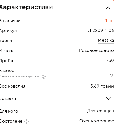
Характеристики
В наличии
1 шт
Артикул
Л 2809 4106
Messika
Бренд
Розовое золото
Металл
750
Проба
Размер
14
Изменим размер для вас
Вес изделия
3.69 грамм
Вставка
Для женщин
Для кого
Бриллиант
Бри
Очень хорошее
Состояние
Количество
1 шт
Кол