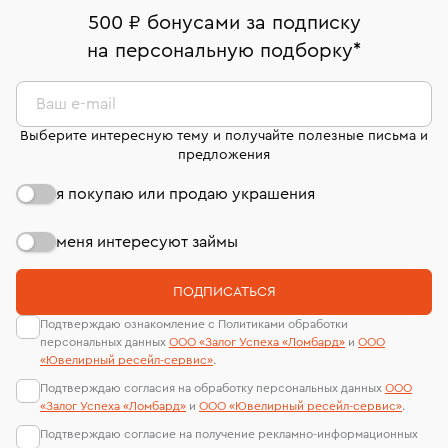
дней на возврат. Детальные условия возврата
Москва, ул. Грузинский Вал, д. 28/45
Оплата наличными или картой
номер (УИН)
500 ₽ бонусами за подписку
комиссионных украшений и часов смотрите на
На особо ценные изделия получены
на персональную подборку
*
Срок бронирования украшения при самовывозе из
странице
«Возврат украшений»
.
Система быстрых платежей (по QR-коду)
сертификаты МГУ и других геммологических
филиала - 1 день, не считая день бронирования.
лабораторий
В кредит от Т-Банка (до 50 000 руб., на 3–6 мес.)
Ваш e-mail
Выберите интересную тему и получайте полезные письма и
предложения
я покупаю или продаю украшения
меня интересуют займы
ПОДПИСАТЬСЯ
Подтверждаю ознакомление с Политиками обработки
персональных данных
ООО «Залог Успеха «Ломбард»
и
ООО
«Ювелирный ресейл-сервиc»
.
Подтверждаю согласия на обработку персональных данных
ООО
«Залог Успеха «Ломбард»
и
ООО «Ювелирный ресейл-сервиc»
.
Подтверждаю согласие на получение рекламно-информационных