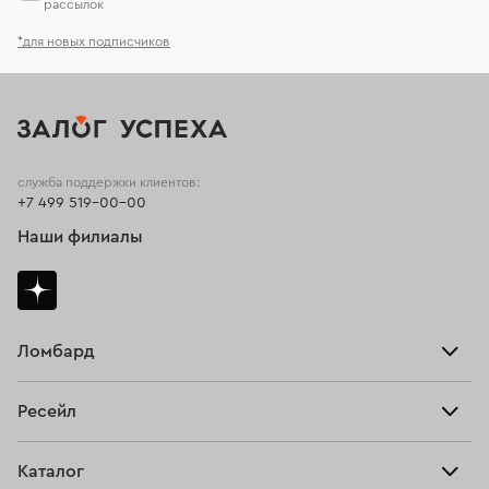
рассылок
*для новых подписчиков
служба поддержки клиентов:
+7 499 519-00-00
Наши филиалы
Ломбард
Взять займ
Ресейл
Прайс-лист
Главная
Каталог
Тарифы