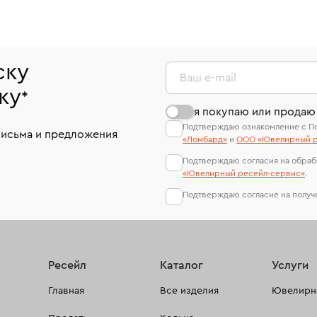
ску
Ваш e-mail
ку
*
я покупаю или продаю
Подтверждаю ознакомление с П
письма и предложения
«Ломбард»
и
ООО «Ювелирный р
Подтверждаю согласия на обраб
«Ювелирный ресейл-сервиc»
.
Подтверждаю согласие на полу
Ресейл
Каталог
Услуги
Главная
Все изделия
Ювелирна