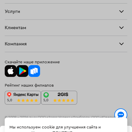
Продать
Все изделия
Скупка
Услуги
Купить
Кольца
Ювелирная мастерская
Взять займ
Клиентам
Серьги
Прочие услуги
Оплатить проценты
Браслеты
Компания
О нас
Доставка и оплата
Цепи
О нас
Возврат
Скачайте наше приложение
Подвески
Блог
Программа лояльности
Колье
Ювелирная академия ЗУ
Вопросы и ответы
Рейтинг наших филиалов
Часы
Документы
Спецпредложения
Новинки
Контакты
© 2009 – 2026 zu.ru ООО «Залог Успеха «Ломбард», ООО «Ювелирный
ресейл-сервис»
Мы используем cookie для улучшения сайта и