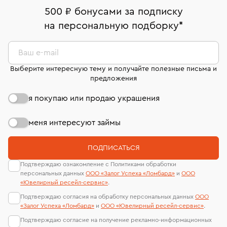
дней на возврат. Детальные условия возврата
Москва, ул. Грузинский Вал, д. 28/45
Оплата наличными или картой
номер (УИН)
500 ₽ бонусами за подписку
комиссионных украшений и часов смотрите на
На особо ценные изделия получены
на персональную подборку
*
Срок бронирования украшения при самовывозе из
странице
«Возврат украшений»
.
Система быстрых платежей (по QR-коду)
сертификаты МГУ и других геммологических
филиала - 1 день, не считая день бронирования.
лабораторий
В кредит от Т-Банка (до 50 000 руб., на 3–6 мес.)
Ваш e-mail
Выберите интересную тему и получайте полезные письма и
предложения
я покупаю или продаю украшения
меня интересуют займы
ПОДПИСАТЬСЯ
Подтверждаю ознакомление с Политиками обработки
персональных данных
ООО «Залог Успеха «Ломбард»
и
ООО
«Ювелирный ресейл-сервиc»
.
Подтверждаю согласия на обработку персональных данных
ООО
«Залог Успеха «Ломбард»
и
ООО «Ювелирный ресейл-сервиc»
.
Подтверждаю согласие на получение рекламно-информационных