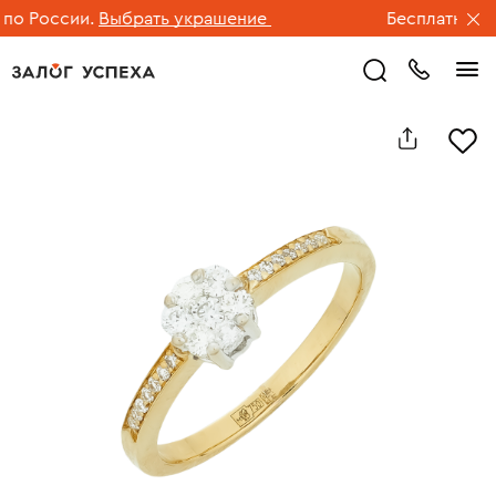
 России.
Выбрать украшение
Бесплатная дос