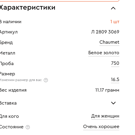
Характеристики
В наличии
1 шт
Артикул
Л 2809 3069
Chaumet
Бренд
Белое золото
Металл
750
Проба
Размер
16.5
Изменим размер для вас
Вес изделия
11.17 грамм
Вставка
Для женщин
Для кого
Бриллиант
Очень хорошее
Состояние
Количество
6 шт