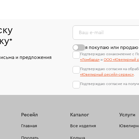
ску
Ваш e-mail
ку
*
я покупаю или продаю
Подтверждаю ознакомление с П
письма и предложения
«Ломбард»
и
ООО «Ювелирный р
Подтверждаю согласия на обраб
«Ювелирный ресейл-сервиc»
.
Подтверждаю согласие на полу
Ресейл
Каталог
Услуги
Главная
Все изделия
Ювелирна
Продать
Кольца