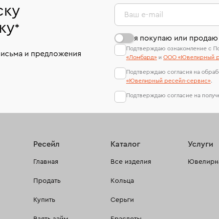
ску
Ваш e-mail
ку
*
я покупаю или продаю
Подтверждаю ознакомление с П
письма и предложения
«Ломбард»
и
ООО «Ювелирный р
Подтверждаю согласия на обраб
«Ювелирный ресейл-сервиc»
.
Подтверждаю согласие на полу
Ресейл
Каталог
Услуги
Главная
Все изделия
Ювелирна
Продать
Кольца
Купить
Серьги