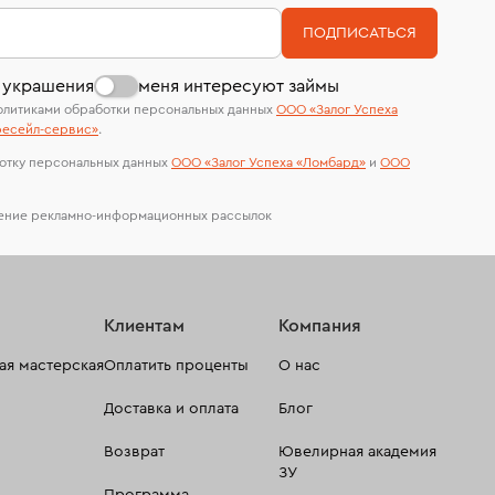
номер (УИН)
На особо ценные изделия получены
В кредит от Т-Банка (до 50 000 руб., на 3–6
ПОДПИСАТЬСЯ
сертификаты МГУ и других геммологических
мес.)
лабораторий
 украшения
меня интересуют займы
олитиками обработки персональных данных
ООО «Залог Успеха
есейл-сервиc»
.
отку персональных данных
ООО «Залог Успеха «Ломбард»
и
ООО
чение рекламно-информационных рассылок
Клиентам
Компания
я мастерская
Оплатить проценты
О нас
Доставка и оплата
Блог
Возврат
Ювелирная академия
ЗУ