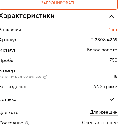
ЗАБРОНИРОВАТЬ
Характеристики
В наличии
1 шт
Артикул
Л 2808 4269
Белое золото
Металл
750
Проба
Размер
18
Изменим размер для вас
Вес изделия
6.22 грамм
Вставка
Для женщин
Для кого
Бриллиант
Бри
Очень хорошее
Состояние
Количество
1 шт
Кол