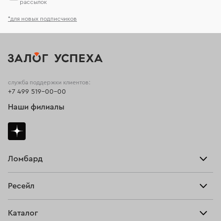
рассылок
*для новых подписчиков
служба поддержки клиентов:
+7 499 519-00-00
Наши филиалы
Ломбард
Взять займ
Ресейл
Прайс-лист
Главная
Каталог
Тарифы