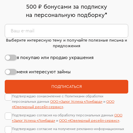
дней на возврат. Детальные условия возврата
Москва, ул. Грузинский Вал, д. 28/45
Оплата наличными или картой
номер (УИН)
500 ₽ бонусами за подписку
комиссионных украшений и часов смотрите на
На особо ценные изделия получены
на персональную подборку
*
Срок бронирования украшения при самовывозе из
странице
«Возврат украшений»
.
Система быстрых платежей (по QR-коду)
сертификаты МГУ и других геммологических
филиала - 1 день, не считая день бронирования.
лабораторий
В кредит от Т-Банка (до 50 000 руб., на 3–6 мес.)
Ваш e-mail
Выберите интересную тему и получайте полезные письма и
предложения
я покупаю или продаю украшения
меня интересуют займы
ПОДПИСАТЬСЯ
Подтверждаю ознакомление с Политиками обработки
персональных данных
ООО «Залог Успеха «Ломбард»
и
ООО
«Ювелирный ресейл-сервиc»
.
Подтверждаю согласия на обработку персональных данных
ООО
«Залог Успеха «Ломбард»
и
ООО «Ювелирный ресейл-сервиc»
.
Подтверждаю согласие на получение рекламно-информационных