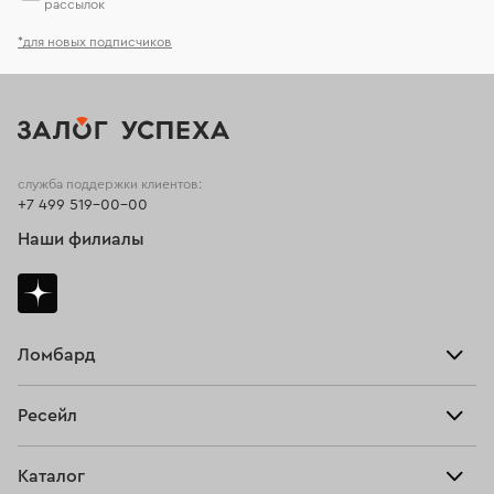
рассылок
*для новых подписчиков
служба поддержки клиентов:
+7 499 519-00-00
Наши филиалы
Ломбард
Взять займ
Ресейл
Прайс-лист
Главная
Каталог
Тарифы