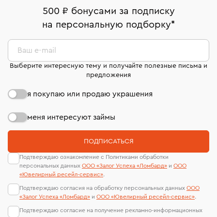
дней на возврат. Детальные условия возврата
Москва, ул. Грузинский Вал, д. 28/45
Оплата наличными или картой
номер (УИН)
500 ₽ бонусами за подписку
комиссионных украшений и часов смотрите на
На особо ценные изделия получены
на персональную подборку
*
Срок бронирования украшения при самовывозе из
странице
«Возврат украшений»
.
Система быстрых платежей (по QR-коду)
сертификаты МГУ и других геммологических
филиала - 1 день, не считая день бронирования.
лабораторий
В кредит от Т-Банка (до 50 000 руб., на 3–6 мес.)
Ваш e-mail
Выберите интересную тему и получайте полезные письма и
предложения
я покупаю или продаю украшения
меня интересуют займы
ПОДПИСАТЬСЯ
Подтверждаю ознакомление с Политиками обработки
персональных данных
ООО «Залог Успеха «Ломбард»
и
ООО
«Ювелирный ресейл-сервиc»
.
Подтверждаю согласия на обработку персональных данных
ООО
«Залог Успеха «Ломбард»
и
ООО «Ювелирный ресейл-сервиc»
.
Подтверждаю согласие на получение рекламно-информационных