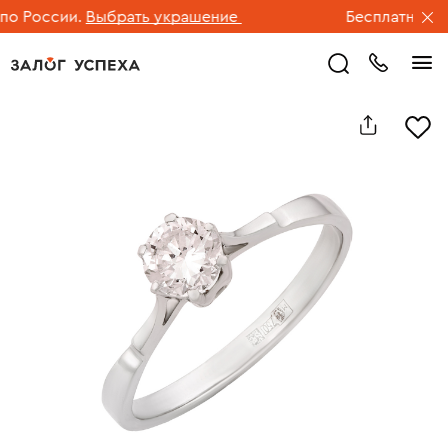
 России.
Выбрать украшение
Бесплатная дос