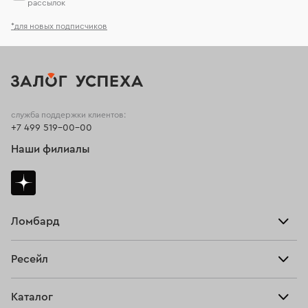
рассылок
*для новых подписчиков
служба поддержки клиентов:
+7 499 519-00-00
Наши филиалы
Ломбард
Взять займ
Ресейл
Прайс-лист
Главная
Каталог
Тарифы