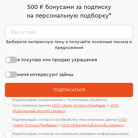
В кредит от Т-Банка (до 50 000 руб., на 3–6 мес.)
Срок бронирования украшения при самовывозе из
дней на возврат. Детальные условия возврата
номер (УИН)
500 ₽ бонусами за подписку
филиала - 1 день, не считая день бронирования.
комиссионных украшений и часов смотрите на
На особо ценные изделия получены
на персональную подборку
*
странице
«Возврат украшений»
.
сертификаты МГУ и других геммологических
лабораторий
Ваш e-mail
Выберите интересную тему и получайте полезные письма и
предложения
я покупаю или продаю украшения
меня интересуют займы
ПОДПИСАТЬСЯ
Подтверждаю ознакомление с Политиками обработки
персональных данных
ООО «Залог Успеха «Ломбард»
и
ООО
«Ювелирный ресейл-сервиc»
.
Подтверждаю согласия на обработку персональных данных
ООО
«Залог Успеха «Ломбард»
и
ООО «Ювелирный ресейл-сервиc»
.
Подтверждаю согласие на получение рекламно-информационных