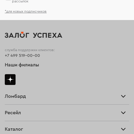
рассылок
*для новых подписчиков
служба поддержки клиентов:
+7 499 519-00-00
Наши филиалы
Ломбард
Взять займ
Ресейл
Прайс-лист
Главная
Каталог
Тарифы