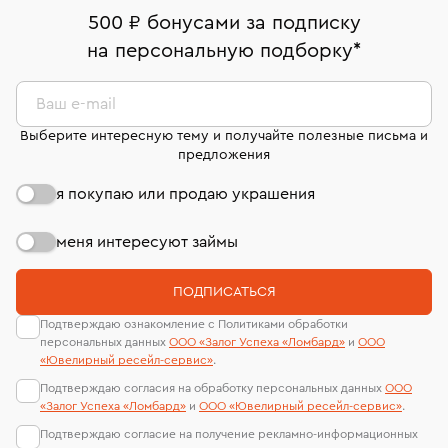
дней на возврат. Детальные условия возврата
Москва, ул. Грузинский Вал, д. 28/45
Оплата наличными или картой
номер (УИН)
500 ₽ бонусами за подписку
комиссионных украшений и часов смотрите на
На особо ценные изделия получены
на персональную подборку
*
Срок бронирования украшения при самовывозе из
странице
«Возврат украшений»
.
Система быстрых платежей (по QR-коду)
сертификаты МГУ и других геммологических
филиала - 1 день, не считая день бронирования.
лабораторий
В кредит от Т-Банка (до 50 000 руб., на 3–6 мес.)
Ваш e-mail
Выберите интересную тему и получайте полезные письма и
предложения
я покупаю или продаю украшения
меня интересуют займы
ПОДПИСАТЬСЯ
Подтверждаю ознакомление с Политиками обработки
персональных данных
ООО «Залог Успеха «Ломбард»
и
ООО
«Ювелирный ресейл-сервиc»
.
Подтверждаю согласия на обработку персональных данных
ООО
«Залог Успеха «Ломбард»
и
ООО «Ювелирный ресейл-сервиc»
.
Подтверждаю согласие на получение рекламно-информационных