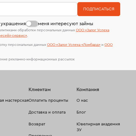
номер (УИН)
На особо ценные изделия получены
В кредит от Т-Банка (до 50 000 руб., на 3–6
ПОДПИСАТЬСЯ
сертификаты МГУ и других геммологических
мес.)
лабораторий
 украшения
меня интересуют займы
олитиками обработки персональных данных
ООО «Залог Успеха
есейл-сервиc»
.
отку персональных данных
ООО «Залог Успеха «Ломбард»
и
ООО
чение рекламно-информационных рассылок
Клиентам
Компания
я мастерская
Оплатить проценты
О нас
Доставка и оплата
Блог
Возврат
Ювелирная академия
ЗУ