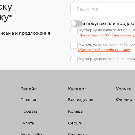
ску
Ваш e-mail
ку
*
я покупаю или продаю
Подтверждаю ознакомление с П
письма и предложения
«Ломбард»
и
ООО «Ювелирный р
Подтверждаю согласия на обраб
«Ювелирный ресейл-сервиc»
.
Подтверждаю согласие на полу
Ресейл
Каталог
Услуги
Главная
Все изделия
Ювелирна
Продать
Кольца
Купить
Серьги