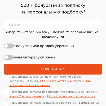
дней на возврат. Детальные условия возврата
Москва, ул. Грузинский Вал, д. 28/45
Оплата наличными или картой
номер (УИН)
500 ₽ бонусами за подписку
комиссионных украшений и часов смотрите на
На особо ценные изделия получены
на персональную подборку
*
Срок бронирования украшения при самовывозе из
странице
«Возврат украшений»
.
Система быстрых платежей (по QR-коду)
сертификаты МГУ и других геммологических
филиала - 1 день, не считая день бронирования.
лабораторий
В кредит от Т-Банка (до 50 000 руб., на 3–6 мес.)
Ваш e-mail
Выберите интересную тему и получайте полезные письма и
предложения
я покупаю или продаю украшения
меня интересуют займы
ПОДПИСАТЬСЯ
Подтверждаю ознакомление с Политиками обработки
персональных данных
ООО «Залог Успеха «Ломбард»
и
ООО
«Ювелирный ресейл-сервиc»
.
Подтверждаю согласия на обработку персональных данных
ООО
«Залог Успеха «Ломбард»
и
ООО «Ювелирный ресейл-сервиc»
.
Подтверждаю согласие на получение рекламно-информационных