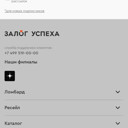
рассылок
*для новых подписчиков
служба поддержки клиентов:
+7 499 519-00-00
Наши филиалы
Ломбард
Взять займ
Ресейл
Прайс-лист
Главная
Каталог
Тарифы