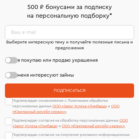
дней на возврат. Детальные условия возврата
Москва, ул. Грузинский Вал, д. 28/45
Оплата наличными или картой
номер (УИН)
500 ₽ бонусами за подписку
комиссионных украшений и часов смотрите на
На особо ценные изделия получены
на персональную подборку
*
Срок бронирования украшения при самовывозе из
странице
«Возврат украшений»
.
Система быстрых платежей (по QR-коду)
сертификаты МГУ и других геммологических
филиала - 1 день, не считая день бронирования.
лабораторий
В кредит от Т-Банка (до 50 000 руб., на 3–6 мес.)
Ваш e-mail
Выберите интересную тему и получайте полезные письма и
предложения
я покупаю или продаю украшения
меня интересуют займы
ПОДПИСАТЬСЯ
Подтверждаю ознакомление с Политиками обработки
персональных данных
ООО «Залог Успеха «Ломбард»
и
ООО
«Ювелирный ресейл-сервиc»
.
Подтверждаю согласия на обработку персональных данных
ООО
«Залог Успеха «Ломбард»
и
ООО «Ювелирный ресейл-сервиc»
.
Подтверждаю согласие на получение рекламно-информационных