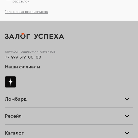
рассылок
*для новых подписчиков
служба поддержки клиентов:
+7 499 519-00-00
Наши филиалы
Ломбард
Взять займ
Ресейл
Прайс-лист
Главная
Каталог
Тарифы