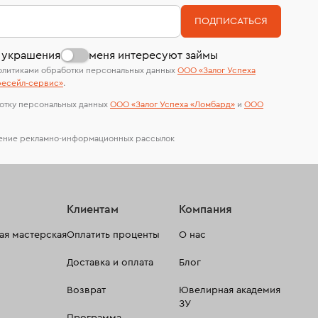
номер (УИН)
На особо ценные изделия получены
ПОДПИСАТЬСЯ
сертификаты МГУ и других геммологических
лабораторий
 украшения
меня интересуют займы
олитиками обработки персональных данных
ООО «Залог Успеха
есейл-сервиc»
.
отку персональных данных
ООО «Залог Успеха «Ломбард»
и
ООО
чение рекламно-информационных рассылок
Клиентам
Компания
я мастерская
Оплатить проценты
О нас
Доставка и оплата
Блог
Возврат
Ювелирная академия
ЗУ