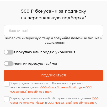
право передумать, если изделие вам не подошло. 7
палаты РФ и уникальный идентификационный
В кредит от Т-Банка (до 50 000 руб., на 3–6 мес.)
Срок бронирования украшения при самовывозе из
дней на возврат. Детальные условия возврата
номер (УИН)
500 ₽ бонусами за подписку
филиала - 1 день, не считая день бронирования.
комиссионных украшений и часов смотрите на
На особо ценные изделия получены
на персональную подборку
*
странице
«Возврат украшений»
.
сертификаты МГУ и других геммологических
лабораторий
Ваш e-mail
Выберите интересную тему и получайте полезные письма и
предложения
я покупаю или продаю украшения
меня интересуют займы
ПОДПИСАТЬСЯ
Подтверждаю ознакомление с Политиками обработки
персональных данных
ООО «Залог Успеха «Ломбард»
и
ООО
«Ювелирный ресейл-сервиc»
.
Подтверждаю согласия на обработку персональных данных
ООО
«Залог Успеха «Ломбард»
и
ООО «Ювелирный ресейл-сервиc»
.