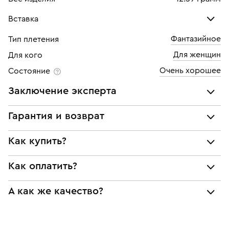
Вставка
Фантазийное
Тип плетения
Сапфир цветной
Для женщин
Для кого
Количество
120 шт
Очень хорошее
Состояние
Каратность
1,2
Заключение эксперта
Все украшения проходят экспертизу подлинности и
Гарантия и возврат
соответствия характеристикам ювелирных изделий,
бриллиантов (вес, проба, драгоценный металл, цвет,
Мы предоставляем следующие гарантии:
Как купить?
чистота, вес камня), а также проверяется подлинность
подлинности брендовых украшений;
брендовых украшений.
Как оплатить?
Самовывоз из нашего филиала в г. Москве
соответствия заявленным характеристикам (проба,
Наше заключение является гарантом того, что вы не
металл и характеристики драгоценных камней);
будете иметь дело с подделкой или репликой.
При курьерской доставке:
Доставка по России службой СДЭК
БЕСПЛАТНО
юридической чистоты изделий
А как же качество?
Картой онлайн
Возврат
Все изделия приведены в идеальное состояние
Экспертное заключение
Украшение находится в филиале:
нашими ювелирами и выглядят как новые