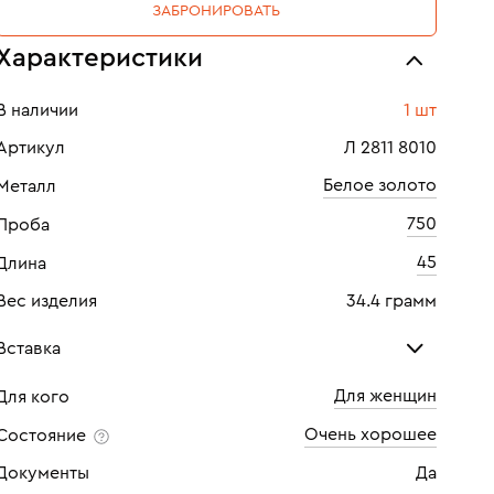
ЗАБРОНИРОВАТЬ
Характеристики
В наличии
1 шт
Артикул
Л 2811 8010
Белое золото
Металл
750
Проба
45
Длина
Вес изделия
34.4 грамм
Вставка
Для женщин
Для кого
Бриллиант
Бри
Очень хорошее
Состояние
Количество
1 шт
Кол
Документы
Да