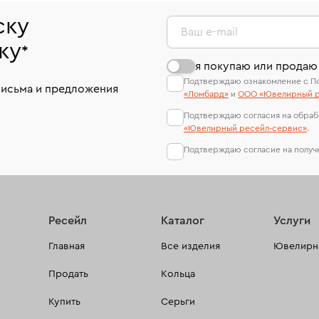
ску
Ваш e-mail
ку
*
я покупаю или продаю
Подтверждаю ознакомление с П
письма и предложения
«Ломбард»
и
ООО «Ювелирный р
Подтверждаю согласия на обраб
«Ювелирный ресейл-сервиc»
.
Подтверждаю согласие на полу
Ресейл
Каталог
Услуги
Главная
Все изделия
Ювелирна
Продать
Кольца
Купить
Серьги