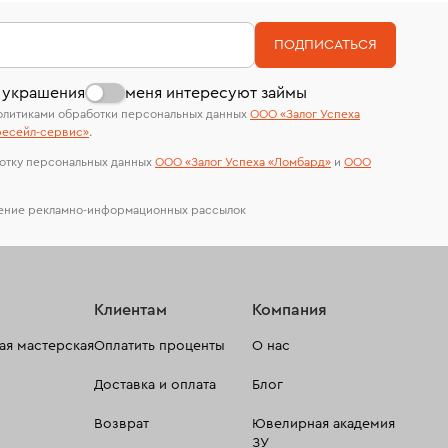
номер (УИН)
На особо ценные изделия получены
ПОДПИСАТЬСЯ
сертификаты МГУ и других геммологических
лабораторий
 украшения
меня интересуют займы
олитиками обработки персональных данных
ООО «Залог Успеха
есейл-сервиc»
.
отку персональных данных
ООО «Залог Успеха «Ломбард»
и
ООО
чение рекламно-информационных рассылок
Клиентам
Компания
я мастерская
Оплатить проценты
О нас
Доставка и оплата
Блог
Возврат
Ювелирная академия
ЗУ