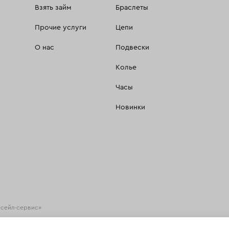
Взять займ
Браслеты
Прочие услуги
Цепи
О нас
Подвески
Колье
Часы
Новинки
есейл-сервис»
хнологии
(информационные технологии предоставления информации на основе