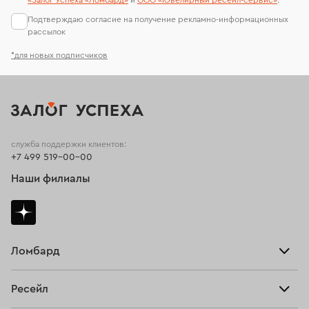
«Залог Успеха «Ломбард»
и
ООО «Ювелирный ресейл-сервиc»
.
Подтверждаю согласие на получение рекламно-информационных
рассылок
*для новых подписчиков
служба поддержки клиентов:
+7 499 519-00-00
Наши филиалы
Ломбард
Взять займ
Ресейл
Прайс-лист