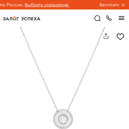
 России.
Выбрать украшение
Бесплатная дос