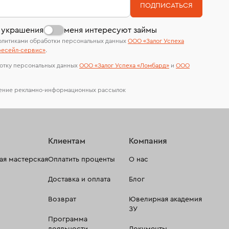
На особо ценные изделия получены
В кредит от Т-Банка (до 50 000 руб., на 3–6
ПОДПИСАТЬСЯ
сертификаты МГУ и других геммологических
мес.)
лабораторий
 украшения
меня интересуют займы
олитиками обработки персональных данных
ООО «Залог Успеха
есейл-сервиc»
.
отку персональных данных
ООО «Залог Успеха «Ломбард»
и
ООО
чение рекламно-информационных рассылок
Клиентам
Компания
я мастерская
Оплатить проценты
О нас
Доставка и оплата
Блог
Возврат
Ювелирная академия
ЗУ
Программа