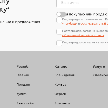
ску
Ваш e-mail
ку
*
я покупаю или продаю
Подтверждаю ознакомление с П
письма и предложения
«Ломбард»
и
ООО «Ювелирный р
Подтверждаю согласия на обраб
«Ювелирный ресейл-сервиc»
.
Подтверждаю согласие на полу
Ресейл
Каталог
Услуги
Главная
Все изделия
Ювелирна
Продать
Кольца
Купить
Серьги
Взять займ
Браслеты