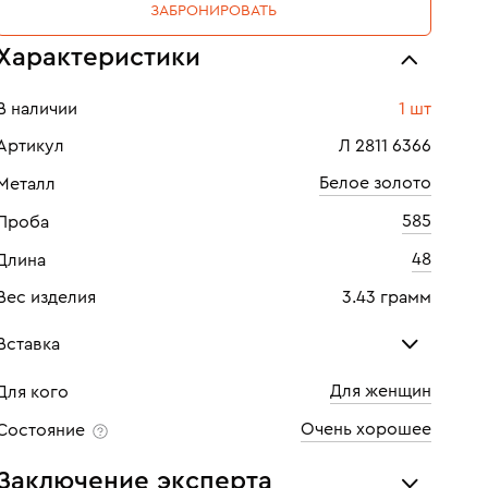
ЗАБРОНИРОВАТЬ
Характеристики
В наличии
1 шт
Артикул
Л 2811 6366
Белое золото
Металл
585
Проба
48
Длина
Вес изделия
3.43 грамм
Вставка
Для женщин
Для кого
Сапфир
Бри
Очень хорошее
Состояние
Количество
1 шт
Кол
Заключение эксперта