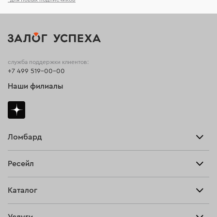
служба поддержки клиентов:
+7 499 519-00-00
Наши филиалы
Ломбард
Взять займ
Ресейл
Прайс-лист
Главная
Каталог
Тарифы
Продать
Все изделия
Скупка