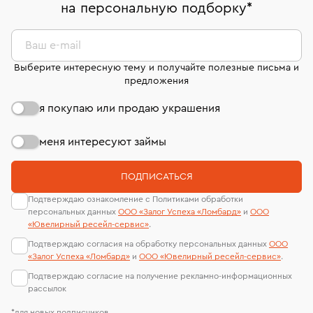
на персональную подборку
*
дней на возврат. Детальные условия возврата
сертификаты МГУ и других геммологических
комиссионных украшений и часов смотрите на
лабораторий
странице
«Возврат украшений»
.
Ваш e-mail
Выберите интересную тему и получайте полезные письма и
предложения
я покупаю или продаю украшения
меня интересуют займы
ПОДПИСАТЬСЯ
Подтверждаю ознакомление с Политиками обработки
персональных данных
ООО «Залог Успеха «Ломбард»
и
ООО
«Ювелирный ресейл-сервиc»
.
Подтверждаю согласия на обработку персональных данных
ООО
«Залог Успеха «Ломбард»
и
ООО «Ювелирный ресейл-сервиc»
.
Подтверждаю согласие на получение рекламно-информационных
рассылок
*для новых подписчиков