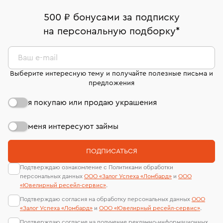
палаты РФ и уникальный идентификационный
В кредит от Т-Банка (до 50 000 руб., на 3–6 мес.)
Срок бронирования украшения при самовывозе из
дней на возврат. Детальные условия возврата
номер (УИН)
500 ₽ бонусами за подписку
филиала - 1 день, не считая день бронирования.
комиссионных украшений и часов смотрите на
На особо ценные изделия получены
на персональную подборку
*
странице
«Возврат украшений»
.
сертификаты МГУ и других геммологических
лабораторий
Ваш e-mail
Выберите интересную тему и получайте полезные письма и
предложения
я покупаю или продаю украшения
меня интересуют займы
ПОДПИСАТЬСЯ
Подтверждаю ознакомление с Политиками обработки
персональных данных
ООО «Залог Успеха «Ломбард»
и
ООО
«Ювелирный ресейл-сервиc»
.
Подтверждаю согласия на обработку персональных данных
ООО
«Залог Успеха «Ломбард»
и
ООО «Ювелирный ресейл-сервиc»
.
Подтверждаю согласие на получение рекламно-информационных