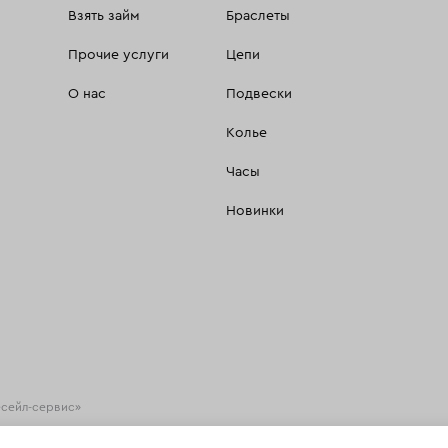
Взять займ
Браслеты
Прочие услуги
Цепи
О нас
Подвески
Колье
Часы
Новинки
есейл-сервис»
хнологии
(информационные технологии предоставления информации на основе