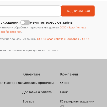
филиала - 1 день, не считая день бронирования.
Система быстрых платежей (по QR-коду)
номер (УИН)
На особо ценные изделия получены
В кредит от Т-Банка (до 50 000 руб., на 3–6
ПОДПИСАТЬСЯ
сертификаты МГУ и других геммологических
мес.)
лабораторий
 украшения
меня интересуют займы
олитиками обработки персональных данных
ООО «Залог Успеха
есейл-сервиc»
.
отку персональных данных
ООО «Залог Успеха «Ломбард»
и
ООО
чение рекламно-информационных рассылок
Клиентам
Компания
я мастерская
Оплатить проценты
О нас
Доставка и оплата
Блог
Возврат
Ювелирная академия
ЗУ