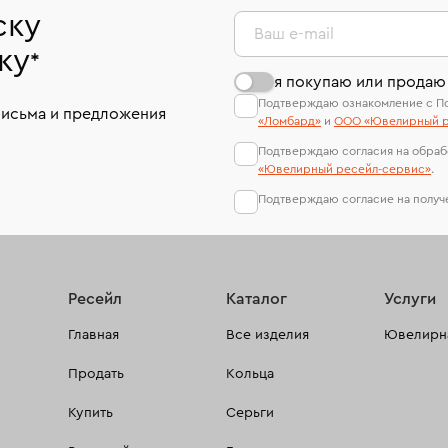
ску
Ваш e-mail
ку
*
я покупаю или продаю
Подтверждаю ознакомление с П
письма и предложения
«Ломбард»
и
ООО «Ювелирный р
Подтверждаю согласия на обраб
«Ювелирный ресейл-сервиc»
.
Подтверждаю согласие на полу
Ресейл
Каталог
Услуги
Главная
Все изделия
Ювелирна
Продать
Кольца
Купить
Серьги