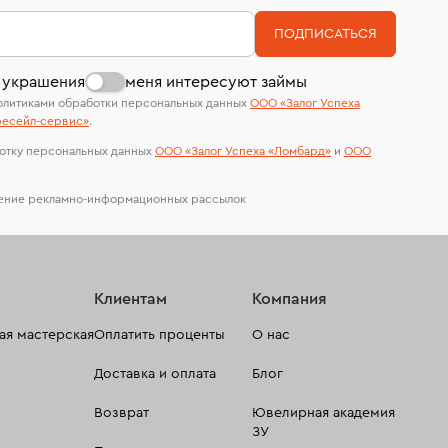
номер (УИН)
На особо ценные изделия получены
ПОДПИСАТЬСЯ
сертификаты МГУ и других геммологических
лабораторий
 украшения
меня интересуют займы
олитиками обработки персональных данных
ООО «Залог Успеха
есейл-сервиc»
.
отку персональных данных
ООО «Залог Успеха «Ломбард»
и
ООО
чение рекламно-информационных рассылок
Клиентам
Компания
я мастерская
Оплатить проценты
О нас
Доставка и оплата
Блог
Возврат
Ювелирная академия
ЗУ