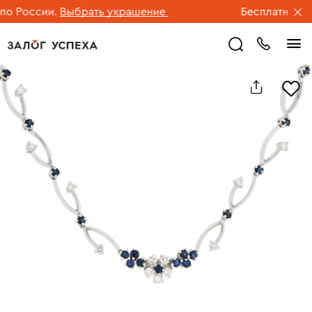
 России.
Выбрать украшение
Бесплатная дос