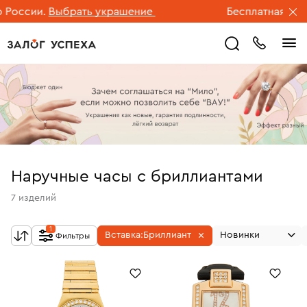
ссии.
Выбрать украшение
Бесплатная достав
Наручные часы с бриллиантами
7
изделий
1
Вставка:
Бриллиант
Новинки
Фильтры