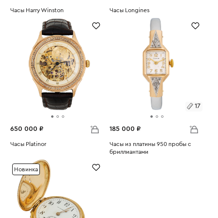
Часы Harry Winston
Размеры:
Часы Longines
Вес:
46.73
Вес:
33.12
17
17
650 000 ₽
185 000 ₽
Часы Platinor
Размеры:
Часы из платины 950 пробы с
Вес:
53.6
бриллиантами
Вес:
27.18
17
Новинка