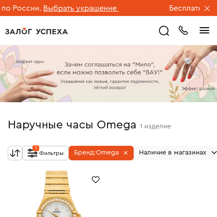
о России.
Выбрать украшение
Бесплатная дос
Наручные часы Omega
1
изделие
1
Бренд:
Omega
Наличие в магазинах
Фильтры