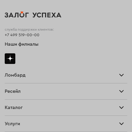
служба поддержки клиентов:
+7 499 519-00-00
Наши филиалы
Ломбард
Взять займ
Ресейл
Прайс-лист
Главная
Каталог
Тарифы
Продать
Все изделия
Скупка
Услуги
Купить
Кольца