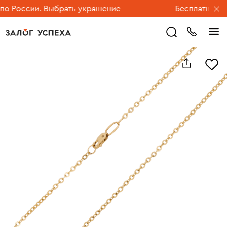
 России.
Выбрать украшение
Бесплатная дос