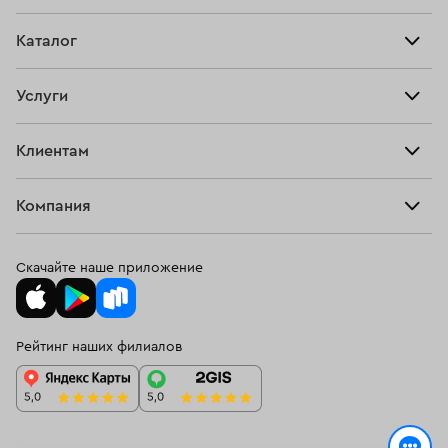
Прайс-лист
Главная
Каталог
Тарифы
Продать
Все изделия
Скупка
Услуги
Купить
Кольца
Ювелирная мастерская
Взять займ
Клиентам
Серьги
Прочие услуги
Оплатить проценты
Браслеты
Компания
О нас
Доставка и оплата
Цепи
О нас
Возврат
Скачайте наше приложение
Подвески
Блог
Программа лояльности
Колье
Ювелирная академия ЗУ
Вопросы и ответы
Рейтинг наших филиалов
Часы
Документы
Спецпредложения
Новинки
Контакты