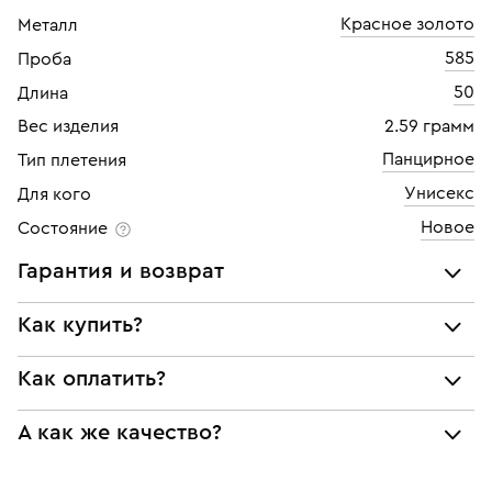
Красное золото
Металл
585
Проба
50
Длина
Вес изделия
2.59 грамм
Панцирное
Тип плетения
Унисекс
Для кого
Новое
Состояние
Гарантия и возврат
Мы предоставляем следующие гарантии:
Как купить?
подлинности брендовых украшений;
Как оплатить?
Самовывоз из нашего филиала в г. Москве
соответствия заявленным характеристикам (проба,
металл и характеристики драгоценных камней);
При самовывозе из магазина:
Украшение находится в филиале:
юридической чистоты изделий
А как же качество?
Люберцы
Возврат
Оплата наличными или картой
Все изделия приведены в идеальное состояние