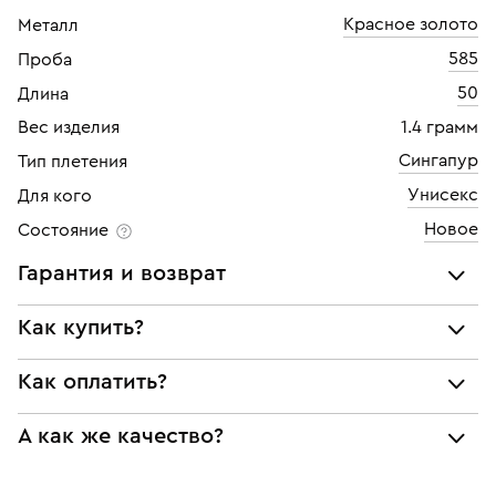
Красное золото
Металл
585
Проба
50
Длина
Вес изделия
1.4 грамм
Сингапур
Тип плетения
Унисекс
Для кого
Новое
Состояние
Гарантия и возврат
Мы предоставляем следующие гарантии:
Как купить?
подлинности брендовых украшений;
Как оплатить?
Самовывоз из нашего филиала в г. Москве
соответствия заявленным характеристикам (проба,
металл и характеристики драгоценных камней);
При самовывозе из магазина:
Украшение находится в филиале:
юридической чистоты изделий
А как же качество?
Люберцы
Возврат
Оплата наличными или картой
Все изделия приведены в идеальное состояние