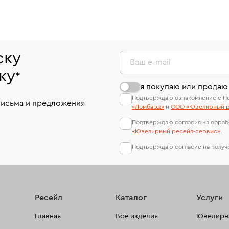
ску
Ваш e-mail
ку
*
я покупаю или продаю
Подтверждаю ознакомление с П
письма и предложения
«Ломбард»
и
ООО «Ювелирный р
Подтверждаю согласия на обраб
«Ювелирный ресейл-сервиc»
.
Подтверждаю согласие на полу
Ресейл
Каталог
Услуги
Главная
Все изделия
Ювелирна