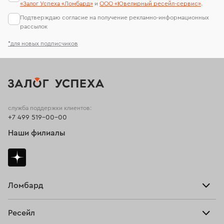
«Залог Успеха «Ломбард»
и
ООО «Ювелирный ресейл-сервиc»
.
Подтверждаю согласие на получение рекламно-информационных
рассылок
*для новых подписчиков
служба поддержки клиентов:
+7 499 519-00-00
Наши филиалы
Ломбард
Взять займ
Ресейл
Прайс-лист