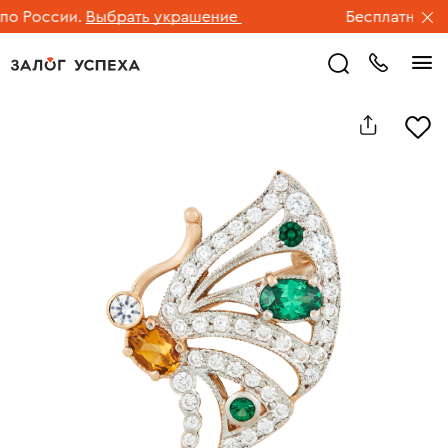
 России.
Выбрать украшение
Бесплатная дос