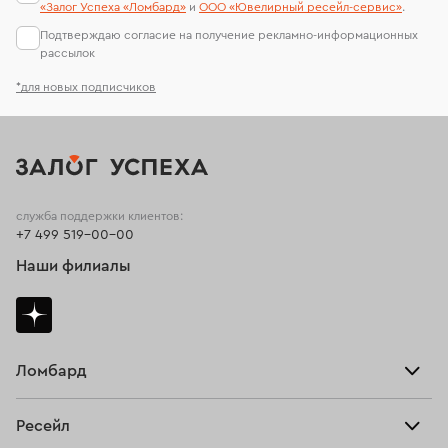
«Залог Успеха «Ломбард»
и
ООО «Ювелирный ресейл-сервиc»
.
Подтверждаю согласие на получение рекламно-информационных
рассылок
*для новых подписчиков
служба поддержки клиентов:
+7 499 519-00-00
Наши филиалы
Ломбард
Взять займ
Ресейл
Прайс-лист