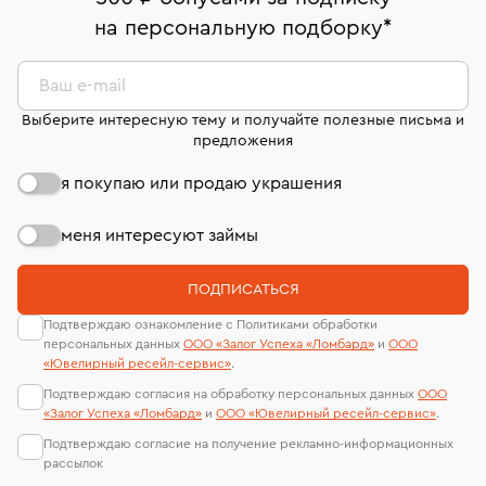
комиссионных украшений и часов смотрите на
На особо ценные изделия получены
на персональную подборку
*
Срок бронирования украшения при самовывозе из
странице
«Возврат украшений»
.
Система быстрых платежей (по QR-коду)
сертификаты МГУ и других геммологических
филиала - 1 день, не считая день бронирования.
лабораторий
В кредит от Т-Банка (до 50 000 руб., на 3–6 мес.)
Ваш e-mail
Выберите интересную тему и получайте полезные письма и
предложения
я покупаю или продаю украшения
меня интересуют займы
ПОДПИСАТЬСЯ
Подтверждаю ознакомление с Политиками обработки
персональных данных
ООО «Залог Успеха «Ломбард»
и
ООО
«Ювелирный ресейл-сервиc»
.
Подтверждаю согласия на обработку персональных данных
ООО
«Залог Успеха «Ломбард»
и
ООО «Ювелирный ресейл-сервиc»
.
Подтверждаю согласие на получение рекламно-информационных
рассылок