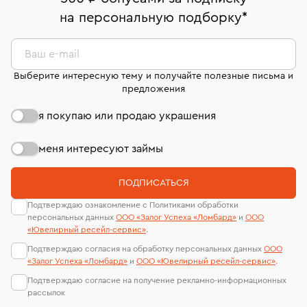
комиссионных украшений и часов смотрите на
На особо ценные изделия получены
на персональную подборку
*
Срок бронирования украшения при самовывозе из
странице
«Возврат украшений»
.
Система быстрых платежей (по QR-коду)
сертификаты МГУ и других геммологических
филиала - 1 день, не считая день бронирования.
лабораторий
В кредит от Т-Банка (до 50 000 руб., на 3–6 мес.)
Ваш e-mail
Выберите интересную тему и получайте полезные письма и
предложения
я покупаю или продаю украшения
меня интересуют займы
ПОДПИСАТЬСЯ
Подтверждаю ознакомление с Политиками обработки
персональных данных
ООО «Залог Успеха «Ломбард»
и
ООО
«Ювелирный ресейл-сервиc»
.
Подтверждаю согласия на обработку персональных данных
ООО
«Залог Успеха «Ломбард»
и
ООО «Ювелирный ресейл-сервиc»
.
Подтверждаю согласие на получение рекламно-информационных
рассылок