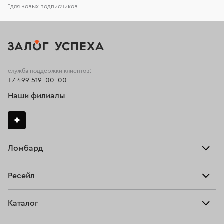
*для новых подписчиков
служба поддержки клиентов:
+7 499 519-00-00
Наши филиалы
Ломбард
Взять займ
Ресейл
Прайс-лист
Главная
Каталог
Тарифы
Продать
Все изделия